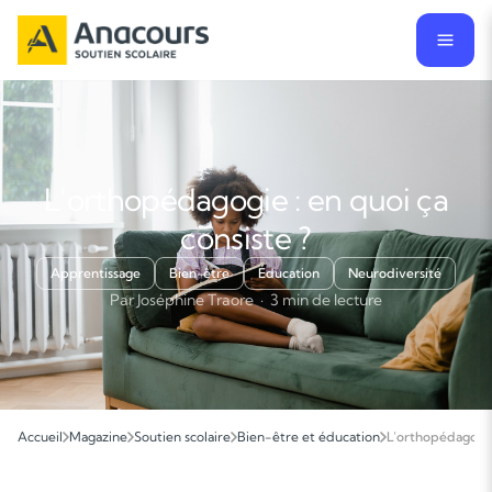
L’orthopédagogie : en quoi ça
consiste ?
Apprentissage
Bien-être
Éducation
Neurodiversité
Par Joséphine Traore · 3 min de lecture
Accueil
Magazine
Soutien scolaire
Bien-être et éducation
L’orthopédagogie 