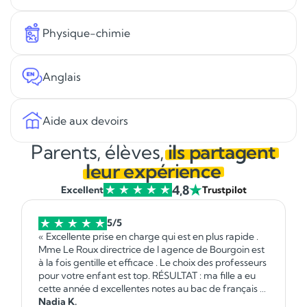
Physique-chimie
Anglais
Aide aux devoirs
Parents, élèves,
ils partagent
leur expérience
4,8
Excellent
Trustpilot
5/5
« Excellente prise en charge qui est en plus rapide .
Mme Le Roux directrice de l agence de Bourgoin est
à la fois gentille et efficace . Le choix des professeurs
pour votre enfant est top. RÉSULTAT : ma fille a eu
cette année d excellentes notes au bac de français et
et de maths !
Nadia K.
Vous pouvez y aller les yeux fermés.