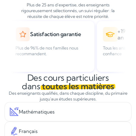
Plus de 25 ans d'expertise, des enseignants
rigoureusement sélectionnés, un suivi régulier : la
réussite de chaque élève est notre priorité.
+19 000 élèves suivis /
+ de
e
an
d'ex
Tous les ans, des familles nous font
Leader du sou
confiance
en France
Des cours particuliers
dans
toutes les matières
Des enseignants qualifiés, dans chaque discipline, du primaire
jusqu'aux études supérieures.
Mathématiques
Français