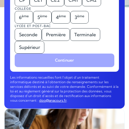
CP
CE1
CE2
CM1
CM2
COLLÈGE
ème
ème
ème
ème
6
5
4
3
LYCÉE ET POST-BAC
Seconde
Première
Terminale
Supérieur
Continuer
Les informations recueillies font l'objet d'un traitement
informatique destiné à l'obtention de renseignements sur les
services délivrés et au suivi de votre demande. Conformément à la
loi et au règlement général sur la protection des données, vous
disposez d'un droit d'accès et de rectification aux informations
vous concernant :
dpo@anacours.fr
.