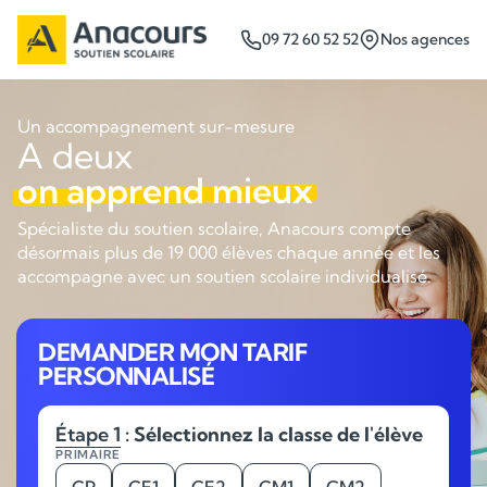
09 72 60 52 52
Nos agences
Un accompagnement sur-mesure
A deux
on apprend mieux
Spécialiste du soutien scolaire, Anacours compte
désormais plus de 19 000 élèves chaque année et les
accompagne avec un soutien scolaire individualisé.
DEMANDER MON TARIF
PERSONNALISÉ
Étape 1
: Sélectionnez la classe de l'élève
PRIMAIRE