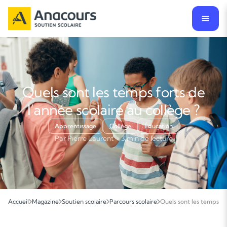
Quels sont les temps forts de
l’année scolaire au collège ?
Apprentissage
Collège
Éducation
Par Pierre Laurent · 3 min de lecture
Accueil
Magazine
Soutien scolaire
Parcours scolaire
Quels sont les temps for