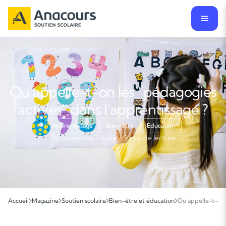
Qu’appelle-t-on les “pédagogies
actives” dans l’apprentissage ?
Apprentissage
Bien-être
Éducation
Par Joséphine Traore · 3 min de lecture
Accueil
Magazine
Soutien scolaire
Bien-être et éducation
Qu’appelle-t-on 