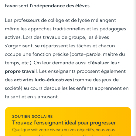
favorisent l’indépendance des élèves
.
Cours de musique
Les professeurs de collège et de lycée mélangent
Les deux
même les approches traditionnelles et les pédagogies
actives. Lors des travaux de groupe, les élèves
s’organisent, se répartissent les tâches et chacun
occupe une fonction précise (porte-parole, maître du
temps, etc.). On leur demande aussi d’
évaluer leur
propre travail
. Les enseignants proposent également
des
activités ludo-éducatives
(comme des jeux de
société) au cours desquelles les enfants apprennent en
faisant et en s’amusant.
SOUTIEN SCOLAIRE
Trouvez l’enseignant idéal pour progresser
Quel que soit votre niveau ou vos objectifs, nous vous