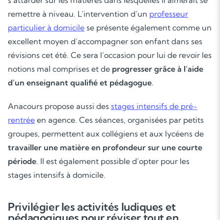
s’attarder sur les matières dans lesquelles il aimerait se
remettre à niveau. L’intervention d’un
professeur
particulier à domicile
se présente également comme un
excellent moyen d’accompagner son enfant dans ses
révisions cet été. Ce sera l’occasion pour lui de revoir les
notions mal comprises et de
progresser grâce à l’aide
d’un enseignant qualifié et pédagogue
.
Anacours propose aussi des
stages intensifs de pré-
rentrée
en agence. Ces séances, organisées par petits
groupes, permettent aux collégiens et aux lycéens de
travailler une matière en profondeur sur une courte
Soutien scolaire
période
. Il est également possible d’opter pour les
stages intensifs à domicile.
Cours de musique
Privilégier les activités ludiques et
Les deux
pédagogiques pour réviser tout en