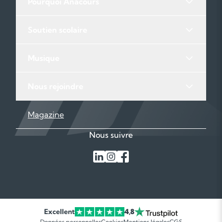
Pourquoi Anacours
Soutien scolaire
Musique
Nous rejoindre
Magazine
Nous suivre
Excellent
4,8
Données personnelles
Cookies
Mentions légales
CGS