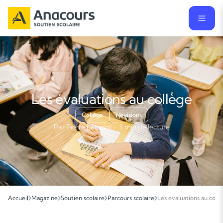
Les évaluations au collège
Collège
Révisions
Par Pierre Laurent · 3 min de lecture
Accueil
Magazine
Soutien scolaire
Parcours scolaire
Les évaluations au coll