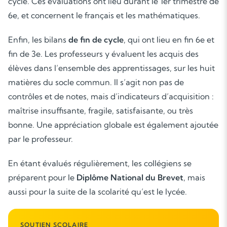
cycle. Ces évaluations ont lieu durant le 1er trimestre de
Soutien scolaire
6e, et concernent le français et les mathématiques.
Cours de musique
Enfin, les bilans
de fin de cycle
, qui ont lieu en fin 6e et
Les deux
fin de 3e. Les professeurs y évaluent les acquis des
élèves dans l’ensemble des apprentissages, sur les huit
matières du socle commun. Il s’agit non pas de
contrôles et de notes, mais d’indicateurs d’acquisition :
maîtrise insuffisante, fragile, satisfaisante, ou très
bonne. Une appréciation globale est également ajoutée
par le professeur.
En étant évalués régulièrement, les collégiens se
préparent pour le
Diplôme National du Brevet
, mais
aussi pour la suite de la scolarité qu’est le lycée.
SOUTIEN SCOLAIRE