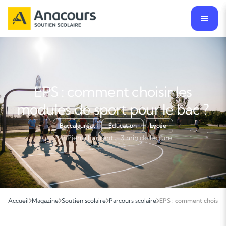
EPS : comment choisir les
modules de sport pour le bac ?
Baccalauréat
Éducation
Lycée
Par Pierre Laurent · 3 min de lecture
Accueil
Magazine
Soutien scolaire
Parcours scolaire
EPS : comment choisir l