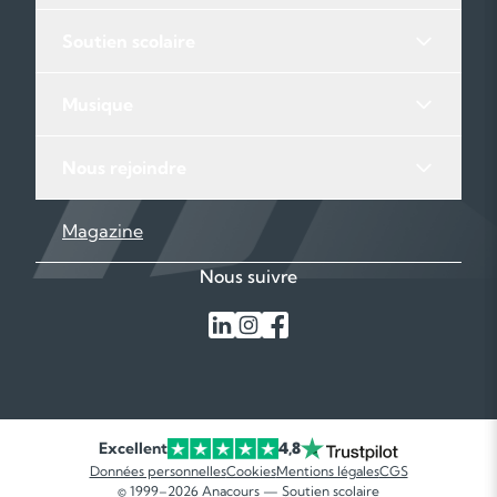
Soutien scolaire
Musique
Nous rejoindre
Magazine
Nous suivre
Excellent
4,8
Données personnelles
Cookies
Mentions légales
CGS
© 1999–2026 Anacours — Soutien scolaire