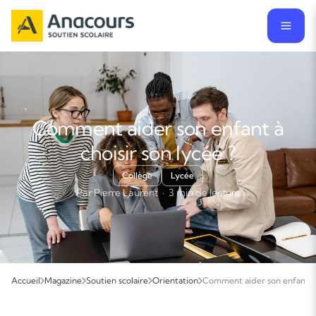
Comment aider son enfant à
choisir son lycée ?
Collège
Lycée
Par Pierre Laurent · 3 min de lecture
Accueil
Magazine
Soutien scolaire
Orientation
Comment aider son enfant à c