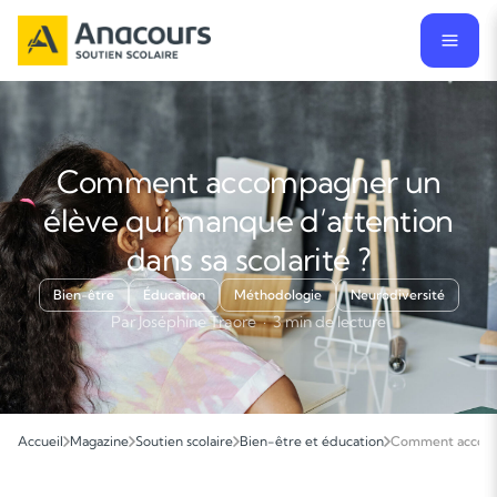
Comment accompagner un
élève qui manque d’attention
dans sa scolarité ?
Bien-être
Éducation
Méthodologie
Neurodiversité
Par Joséphine Traore · 3 min de lecture
Accueil
Magazine
Soutien scolaire
Bien-être et éducation
Comment accompag