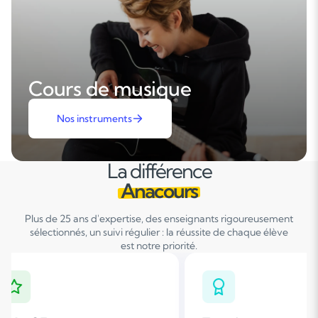
Cours de musique
Nos instruments
La différence
Anacours
Plus de 25 ans d'expertise, des enseignants rigoureusement
sélectionnés, un suivi régulier : la réussite de chaque élève
est notre priorité.