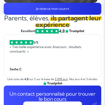
Je réserve mon cours
Parents, élèves,
ils partagent leur
expérience
4,8
Excellent
Trustpilot
5/5
« Très belle expérience avec Anacours , résultats
concluants »
Soutien scolaire
Sasha C.
Une note de
4,8
sur 5 sur la base de
5 098 avis
. Nos avis 4 et 5 étoiles.
Cours de musique
Trustpilot
Les deux
Un contact personnalisé pour
trouver
le bon cours