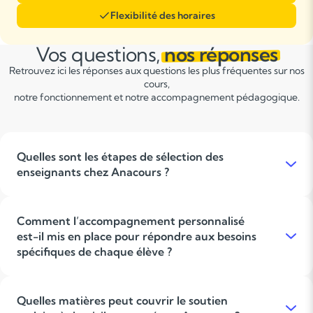
Flexibilité des horaires
Vos questions,
nos réponses
Retrouvez ici les réponses aux questions les plus fréquentes sur nos
cours,
notre fonctionnement et notre accompagnement pédagogique.
Quelles sont les étapes de sélection des
enseignants chez Anacours ?
Les enseignants chez Anacours sont recrutés selon des critères
stricts incluant leur niveau de formation, leur expérience
pédagogique, leur capacité d’adaptation et leur sens de
Comment l’accompagnement personnalisé
l’écoute. Cette sélection rigoureuse garantit un
est-il mis en place pour répondre aux besoins
accompagnement sérieux et personnalisé à chaque élève.
spécifiques de chaque élève ?
L’accompagnement personnalisé repose sur une analyse
précise des besoins et du niveau de l’élève, ajustant
l’organisation du travail, la méthode d’apprentissage et la
Quelles matières peut couvrir le soutien
gestion des exercices pour favoriser la progression, renforcer